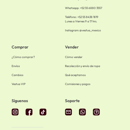
Whatsapp: +52 55 6880 3557
Teléfono: +52 55 8438 1819
Lunes a Viernes 9 a 17 hrs.
Instagram:
@vestua_mexico
Comprar
Vender
¿Cómo comprar?
Cómo vender
Envíos
Recolección y envío de ropa
Cambios
Qué aceptamos
Vestua VIP
Comisiones y pagos
Síguenos
Soporte